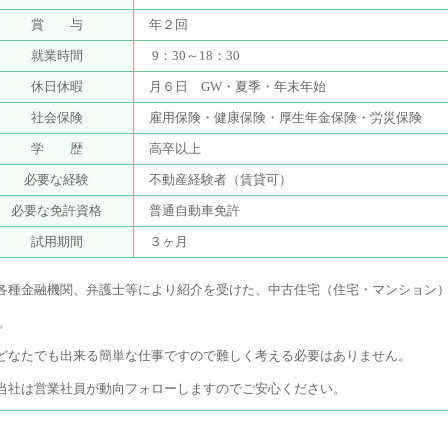
賞 与
年２回
就業時間
9：30～18：30
休日休暇
月６日 GW・夏季・年末年始
社会保険
雇用保険・健康保険・厚生年金保険・労災保険
学 歴
高卒以上
必要な経験
不動産経験者（賃貸可）
必要な免許資格
普通自動車免許
試用期間
３ヶ月
各種金融機関、弁護士等により紹介を受けた、中古住宅（住宅・マンション
。
どなたでも出来る簡単な仕事ですので難しく考える必要はありません。
当社は営業社員が動向フォローしますのでご安心ください。