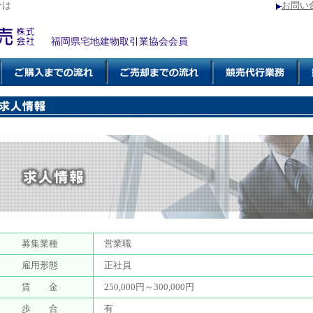
介は
お問い
福岡県宅地建物取引業協会会員
募集業種
営業職
雇用形態
正社員
賃 金
250,000円～300,000円
歩 合
有